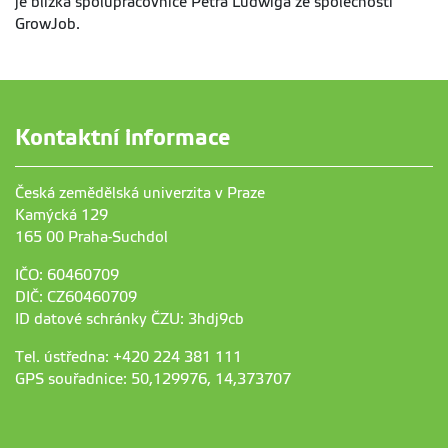
je blízká spolupracovnice Petra Ludwiga ze společnosti
GrowJob.
Kontaktní informace
Česká zemědělská univerzita v Praze
Kamýcká 129
165 00 Praha-Suchdol
IČO: 60460709
DIČ: CZ60460709
ID datové schránky ČZU: 3hdj9cb
Tel. ústředna: +420 224 381 111
GPS souřadnice: 50,129976, 14,373707