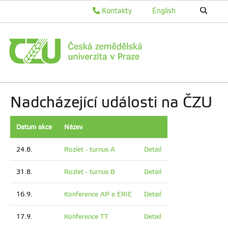
Kontakty
English
Nadcházející události na ČZU
Datum akce
Název
24.8.
Rozlet - turnus A
Detail
31.8.
Rozlet - turnus B
Detail
16.9.
Konference AP a ERIE
Detail
17.9.
Konference TT
Detail