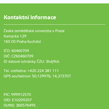
Kontaktní informace
Česká zemědělská univerzita v Praze
Kamýcká 129
165 00 Praha-Suchdol
IČO: 60460709
DIČ: CZ60460709
ID datové schránky ČZU: 3hdj9cb
Tel. ústředna: +420 224 381 111
GPS souřadnice: 50,129976, 14,373707
PIC: 999912570
OID: E10209207
DUNS: 360576495