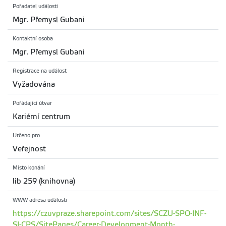
Pořadatel události
Mgr. Přemysl Gubani
Kontaktní osoba
Mgr. Přemysl Gubani
Registrace na událost
Vyžadována
Pořádající útvar
Kariérní centrum
Určeno pro
Veřejnost
Místo konání
lib 259 (knihovna)
WWW adresa události
https://czuvpraze.sharepoint.com/sites/SCZU-SPO-INF-
SI-CPS/SitePages/Career-Development-Month-