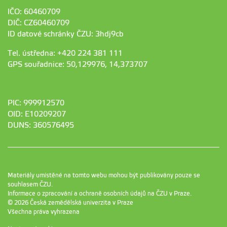
IČO: 60460709
DIČ: CZ60460709
ID datové schránky ČZU: 3hdj9cb
Tel. ústředna: +420 224 381 111
GPS souřadnice: 50,129976, 14,373707
PIC: 999912570
OID: E10209207
DUNS: 360576495
Materiály umístěné na tomto webu mohou být publikovány pouze se
souhlasem ČZU.
Informace o zpracování a ochraně osobních údajů na ČZU v Praze
.
© 2026 Česká zemědělská univerzita v Praze
Všechna práva vyhrazena